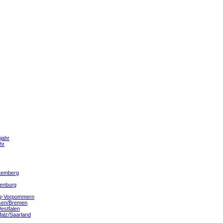
jahr
hr
temberg
denburg
g-Vorpommern
sen/Bremen
estfalen
falz/Saarland