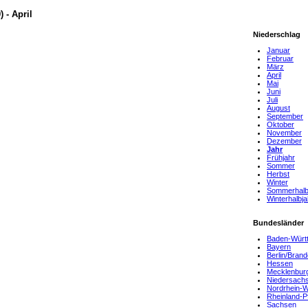
 - April
Niederschlag
Januar
Februar
März
April
Mai
Juni
Juli
August
September
Oktober
November
Dezember
Jahr
Frühjahr
Sommer
Herbst
Winter
Sommerhalb
Winterhalbja
Bundesländer
Baden-Würt
Bayern
Berlin/Bran
Hessen
Mecklenbur
Niedersach
Nordrhein-W
Rheinland-P
Sachsen