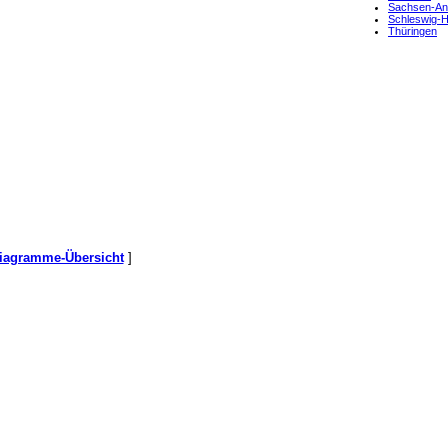
Sachsen-An
Schleswig-
Thüringen
iagramme-Übersicht
]