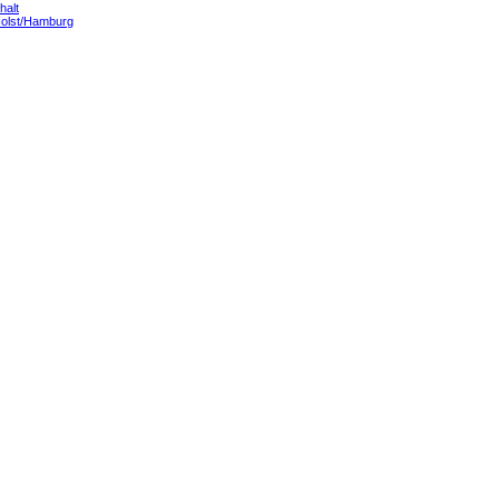
halt
Holst/Hamburg