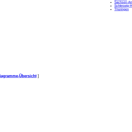
Sachsen-An
Schleswig-
Thüringen
iagramme-Übersicht
]