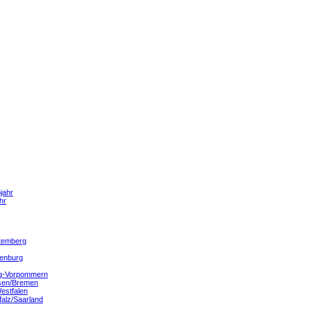
jahr
hr
temberg
denburg
g-Vorpommern
sen/Bremen
estfalen
falz/Saarland