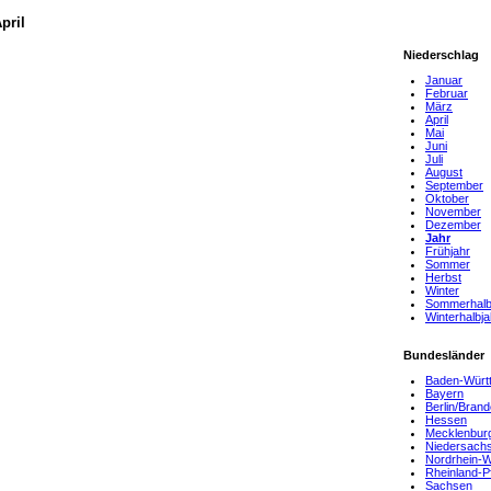
pril
Niederschlag
Januar
Februar
März
April
Mai
Juni
Juli
August
September
Oktober
November
Dezember
Jahr
Frühjahr
Sommer
Herbst
Winter
Sommerhalb
Winterhalbja
Bundesländer
Baden-Würt
Bayern
Berlin/Bran
Hessen
Mecklenbur
Niedersach
Nordrhein-W
Rheinland-P
Sachsen