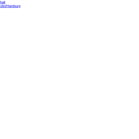
halt
Holst/Hamburg