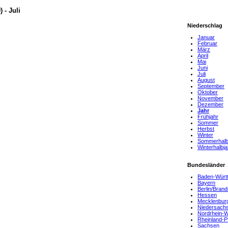
 - Juli
Niederschlag
Januar
Februar
März
April
Mai
Juni
Juli
August
September
Oktober
November
Dezember
Jahr
Frühjahr
Sommer
Herbst
Winter
Sommerhalb
Winterhalbja
Bundesländer
Baden-Würt
Bayern
Berlin/Bran
Hessen
Mecklenbur
Niedersach
Nordrhein-W
Rheinland-P
Sachsen