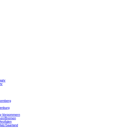
jahr
hr
temberg
denburg
g-Vorpommern
sen/Bremen
estfalen
falz/Saarland