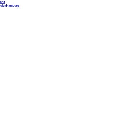
halt
Holst/Hamburg