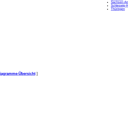
Sachsen-An
Schleswig-
Thüringen
iagramme-Übersicht
]