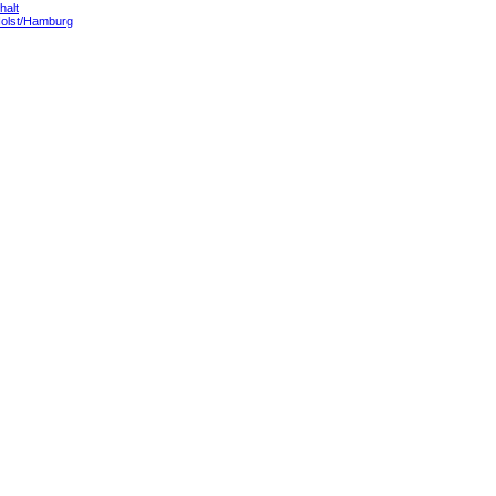
halt
Holst/Hamburg