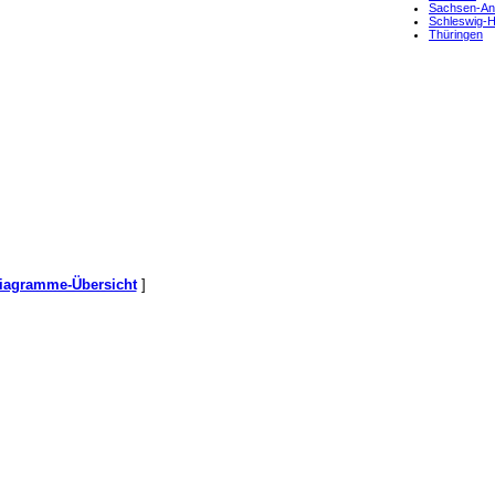
Sachsen-An
Schleswig-
Thüringen
iagramme-Übersicht
]