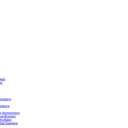
jahr
hr
temberg
denburg
g-Vorpommern
sen/Bremen
estfalen
falz/Saarland