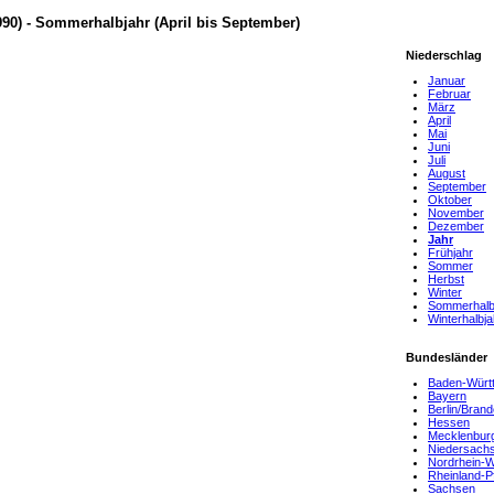
90) - Sommerhalbjahr (April bis September)
Niederschlag
Januar
Februar
März
April
Mai
Juni
Juli
August
September
Oktober
November
Dezember
Jahr
Frühjahr
Sommer
Herbst
Winter
Sommerhalb
Winterhalbja
Bundesländer
Baden-Würt
Bayern
Berlin/Bran
Hessen
Mecklenbur
Niedersach
Nordrhein-W
Rheinland-P
Sachsen