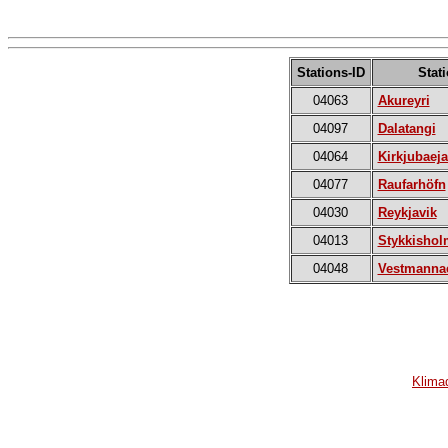
Stations-ID
Stat
04063
Akureyri
04097
Dalatangi
04064
Kirkjubaeja
04077
Raufarhöfn
04030
Reykjavik
04013
Stykkishol
04048
Vestmannae
Klima