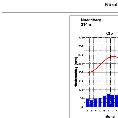
Nürnb