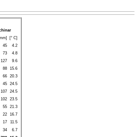
chinar
mm]
[° C]
45
4.2
73
4.8
127
9.6
88
15.6
66
20.3
45
24.5
107
24.5
102
23.5
55
21.3
22
16.7
17
11.5
34
6.7