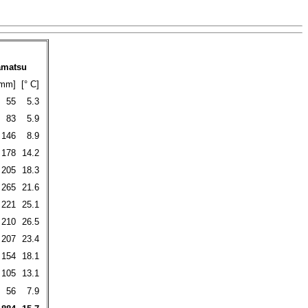
matsu
mm]
[° C]
55
5.3
83
5.9
146
8.9
178
14.2
205
18.3
265
21.6
221
25.1
210
26.5
207
23.4
154
18.1
105
13.1
56
7.9