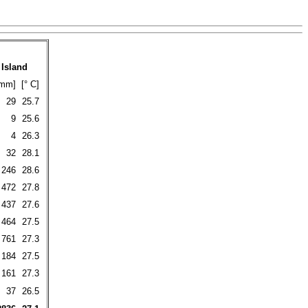
Island
mm]
[° C]
29
25.7
9
25.6
4
26.3
32
28.1
246
28.6
472
27.8
437
27.6
464
27.5
761
27.3
184
27.5
161
27.3
37
26.5