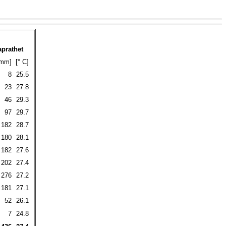
prathet
mm]
[° C]
8
25.5
23
27.8
46
29.3
97
29.7
182
28.7
180
28.1
182
27.6
202
27.4
276
27.2
181
27.1
52
26.1
7
24.8