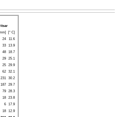
itsar
mm]
[° C]
24
11.6
33
13.9
48
18.7
29
25.1
25
29.9
62
32.1
231
30.2
187
29.7
79
28.3
18
23.8
6
17.9
18
12.9